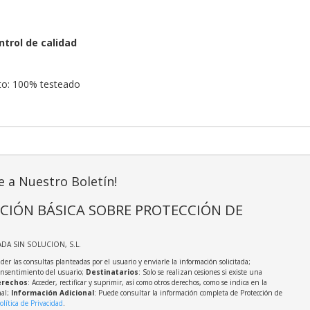
ntrol de calidad
to: 100% testeado
e a Nuestro Boletín!
CIÓN BÁSICA SOBRE PROTECCIÓN DE
ADA SIN SOLUCION, S.L.
der las consultas planteadas por el usuario y enviarle la información solicitada;
onsentimiento del usuario;
Destinatarios
: Solo se realizan cesiones si existe una
rechos
: Acceder, rectificar y suprimir, así como otros derechos, como se indica en la
nal;
Información Adicional
: Puede consultar la información completa de Protección de
olítica de Privacidad
.