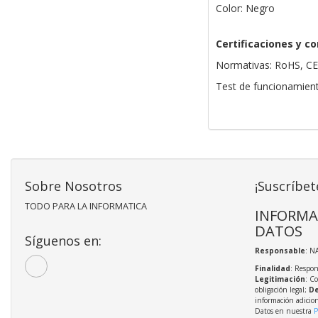
Color: Negro
Certificaciones y co
Normativas: RoHS, CE
Test de funcionamien
Sobre Nosotros
¡Suscríbet
TODO PARA LA INFORMATICA
INFORMA
DATOS
Síguenos en:
Responsable
: N
Finalidad
: Respon
Legitimación
: C
obligación legal;
De
información adicio
Datos en nuestra
P