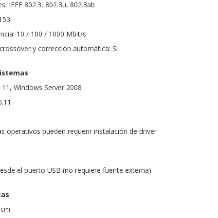
s: IEEE 802.3, 802.3u, 802.3ab
8153
ncia: 10 / 100 / 1000 Mbit/s
crossover y corrección automática: Sí
sistemas
 / 11, Windows Server 2008
0.11
s operativos pueden requerir instalación de driver
desde el puerto USB (no requiere fuente externa)
cas
1 cm