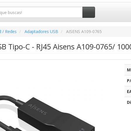
d / Redes
Adaptadores USB
AISENS A109-0765
B Tipo-C - RJ45 Aisens A109-0765/ 10
M
P
E
Di