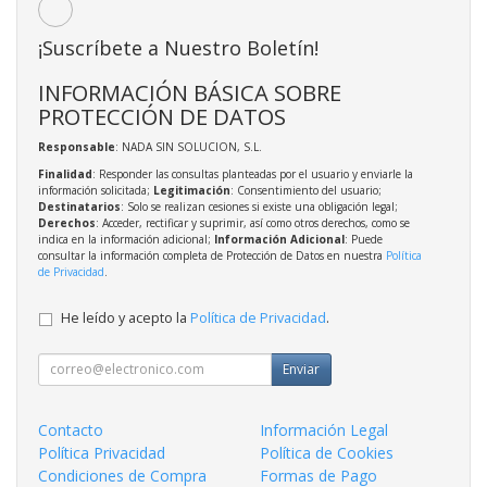
¡Suscríbete a Nuestro Boletín!
INFORMACIÓN BÁSICA SOBRE
PROTECCIÓN DE DATOS
Responsable
: NADA SIN SOLUCION, S.L.
Finalidad
: Responder las consultas planteadas por el usuario y enviarle la
información solicitada;
Legitimación
: Consentimiento del usuario;
Destinatarios
: Solo se realizan cesiones si existe una obligación legal;
Derechos
: Acceder, rectificar y suprimir, así como otros derechos, como se
indica en la información adicional;
Información Adicional
: Puede
consultar la información completa de Protección de Datos en nuestra
Política
de Privacidad
.
He leído y acepto la
Política de Privacidad
.
Enviar
Contacto
Información Legal
Política Privacidad
Política de Cookies
Condiciones de Compra
Formas de Pago