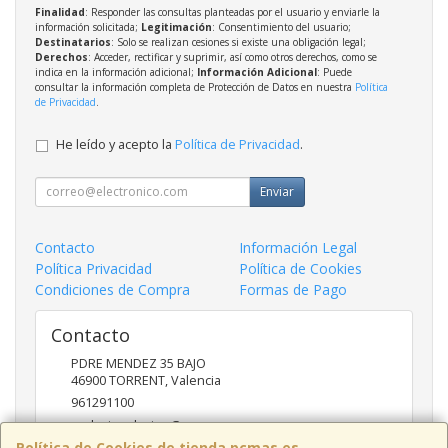
Finalidad
: Responder las consultas planteadas por el usuario y enviarle la
información solicitada;
Legitimación
: Consentimiento del usuario;
Destinatarios
: Solo se realizan cesiones si existe una obligación legal;
Derechos
: Acceder, rectificar y suprimir, así como otros derechos, como se
indica en la información adicional;
Información Adicional
: Puede
consultar la información completa de Protección de Datos en nuestra
Política
de Privacidad
.
He leído y acepto la
Política de Privacidad
.
Enviar
Contacto
Información Legal
Política Privacidad
Política de Cookies
Condiciones de Compra
Formas de Pago
Contacto
PDRE MENDEZ 35 BAJO
46900
TORRENT
,
Valencia
961291100
nadasinsolucion@pcmas.es
Política de Cookies de tienda.pcmas.es