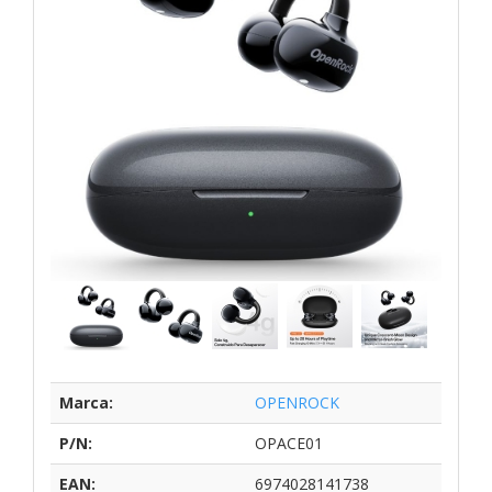
Marca:
OPENROCK
P/N:
OPACE01
EAN:
6974028141738