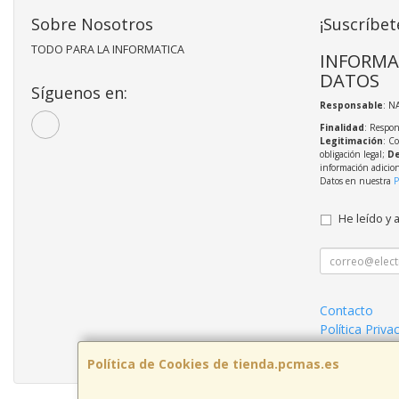
Sobre Nosotros
¡Suscríbet
TODO PARA LA INFORMATICA
INFORMA
DATOS
Síguenos en:
Responsable
: N
Finalidad
: Respon
Legitimación
: C
obligación legal;
De
información adicio
Datos en nuestra
P
He leído y 
Contacto
Política Priva
Condiciones 
Política de Cookies de tienda.pcmas.es