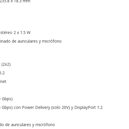
 235.8 x 18.3 mm
estéreo 2 x 1.5 W
inado de auriculares y micrófono
 (2x2)
5.2
rnet
5 Gbps)
5 Gbps) con Power Delivery (solo 20V) y DisplayPort 1.2
o de auriculares y micrófono