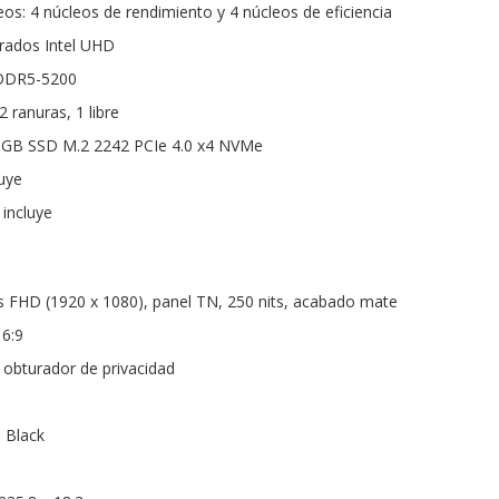
os: 4 núcleos de rendimiento y 4 núcleos de eficiencia
grados Intel UHD
DDR5-5200
 ranuras, 1 libre
 GB SSD M.2 2242 PCIe 4.0 x4 NVMe
luye
 incluye
as FHD (1920 x 1080), panel TN, 250 nits, acabado mate
16:9
obturador de privacidad
 Black