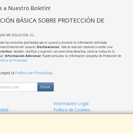
e a Nuestro Boletín!
CIÓN BÁSICA SOBRE PROTECCIÓN DE
ADA SIN SOLUCION, S.L.
der las consultas planteadas por el usuario y enviarle la información solicitada;
onsentimiento del usuario;
Destinatarios
: Solo se realizan cesiones si existe una
rechos
: Acceder, rectificar y suprimir, así como otros derechos, como se indica en la
nal;
Información Adicional
: Puede consultar la información completa de Protección de
olítica de Privacidad
.
acepto la
Política de Privacidad
.
Enviar
Información Legal
cidad
Política de Cookies
de Compra
Formas de Pago