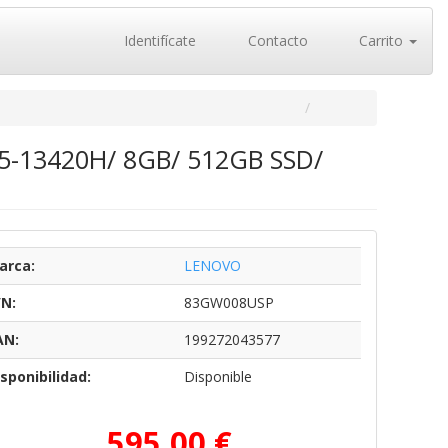
Identifícate
Contacto
Carrito
 i5-13420H/ 8GB/ 512GB SSD/
arca:
LENOVO
/N:
83GW008USP
AN:
199272043577
sponibilidad:
Disponible
595,00 €