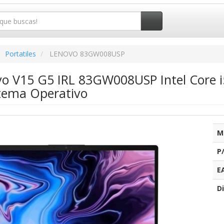
Portatiles
LENOVO 83GW008USP
ovo V15 G5 IRL 83GW008USP Intel Core
stema Operativo
M
P
E
Di