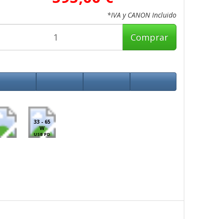
*IVA y CANON Incluido
Comprar
33 - 65
W
USB PD