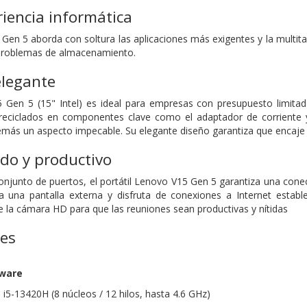
riencia informática
5 Gen 5 aborda con soltura las aplicaciones más exigentes y la multit
 problemas de almacenamiento.
elegante
5 Gen 5 (15" Intel) es ideal para empresas con presupuesto limitado,
 reciclados en componentes clave como el adaptador de corriente 
emás un aspecto impecable. Su elegante diseño garantiza que encaje 
do y productivo
conjunto de puertos, el portátil Lenovo V15 Gen 5 garantiza una conec
a una pantalla externa y disfruta de conexiones a Internet estab
de la cámara HD para que las reuniones sean productivas y nítidas
nes
dware
 i5-13420H (8 núcleos / 12 hilos, hasta 4.6 GHz)