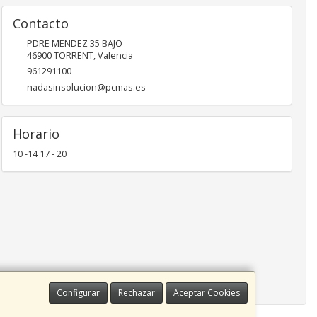
Contacto
PDRE MENDEZ 35 BAJO
46900
TORRENT
,
Valencia
961291100
nadasinsolucion@pcmas.es
Horario
10 -14 17 - 20
Configurar
Rechazar
Aceptar Cookies