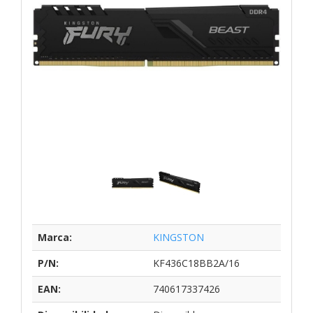
Marca:
KINGSTON
P/N:
KF436C18BB2A/16
EAN:
740617337426