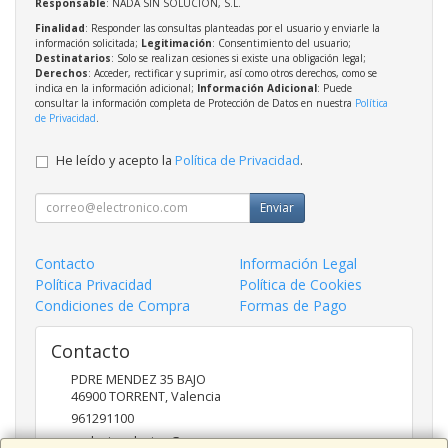
Responsable
: NADA SIN SOLUCION, S.L.
Finalidad
: Responder las consultas planteadas por el usuario y enviarle la
información solicitada;
Legitimación
: Consentimiento del usuario;
Destinatarios
: Solo se realizan cesiones si existe una obligación legal;
Derechos
: Acceder, rectificar y suprimir, así como otros derechos, como se
indica en la información adicional;
Información Adicional
: Puede
consultar la información completa de Protección de Datos en nuestra
Política
de Privacidad
.
He leído y acepto la
Política de Privacidad
.
Enviar
Contacto
Información Legal
Política Privacidad
Política de Cookies
Condiciones de Compra
Formas de Pago
Contacto
PDRE MENDEZ 35 BAJO
46900
TORRENT
,
Valencia
961291100
nadasinsolucion@pcmas.es