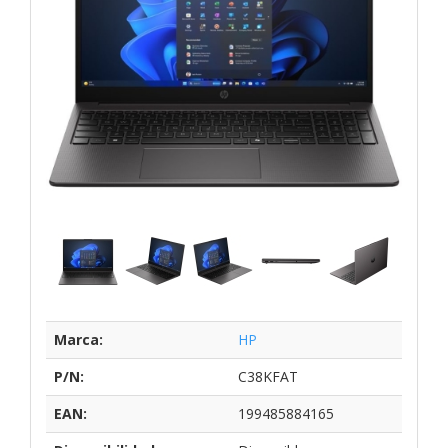
Marca:
HP
P/N:
C38KFAT
EAN:
199485884165