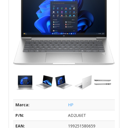
Marca:
HP
P/N:
AD2U6ET
EAN:
199251580659