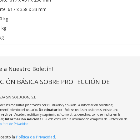
rte: 617 x 358 x 33 mm
0 kg
3 kg
kg
e a Nuestro Boletín!
CIÓN BÁSICA SOBRE PROTECCIÓN DE
ADA SIN SOLUCION, S.L.
der las consultas planteadas por el usuario y enviarle la información solicitada;
onsentimiento del usuario;
Destinatarios
: Solo se realizan cesiones si existe una
rechos
: Acceder, rectificar y suprimir, así como otros derechos, como se indica en la
nal;
Información Adicional
: Puede consultar la información completa de Protección de
olítica de Privacidad
.
acepto la
Política de Privacidad
.