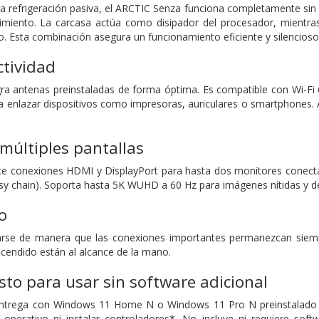
ra refrigeración pasiva, el ARCTIC Senza funciona completamente sin r
miento. La carcasa actúa como disipador del procesador, mientras
 Esta combinación asegura un funcionamiento eficiente y silencioso, 
tividad
ra antenas preinstaladas de forma óptima. Es compatible con Wi-Fi 6
a enlazar dispositivos como impresoras, auriculares o smartphones.
múltiples pantallas
ce conexiones HDMI y DisplayPort para hasta dos monitores conecta
aisy chain). Soporta hasta 5K WUHD a 60 Hz para imágenes nítidas y de
o
arse de manera que las conexiones importantes permanezcan siempr
ncendido están al alcance de la mano.
isto para usar sin software adicional
ntrega con Windows 11 Home N o Windows 11 Pro N preinstalado y e
 operativo ni instalar controladores*. No incluye ni requiere soft