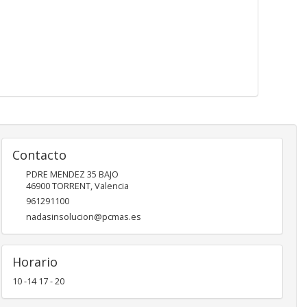
Contacto
PDRE MENDEZ 35 BAJO
46900
TORRENT
,
Valencia
961291100
nadasinsolucion@pcmas.es
Horario
10 -14 17 - 20