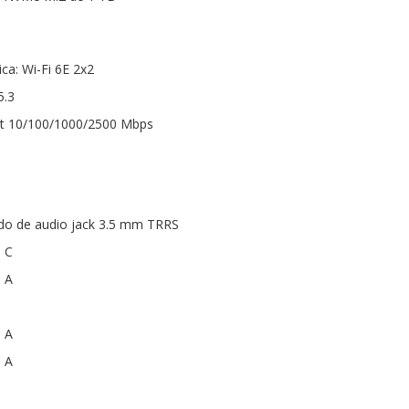
ca: Wi-Fi 6E 2x2
5.3
et 10/100/1000/2500 Mbps
do de audio jack 3.5 mm TRRS
o C
o A
o A
o A