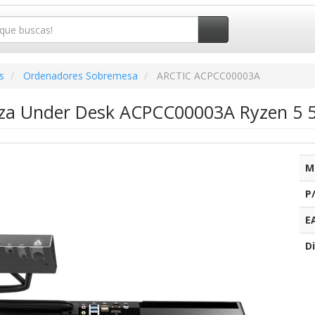
s
Ordenadores Sobremesa
ARCTIC ACPCC00003A
nza Under Desk ACPCC00003A Ryzen 5 
M
P
E
Di