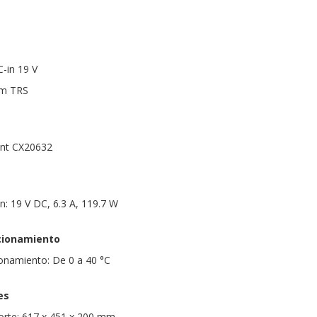
C-in 19 V
mm TRS
ant CX20632
n: 19 V DC, 6.3 A, 119.7 W
cionamiento
onamiento: De 0 a 40 °C
es
rte: 617 x 451 x 200 mm