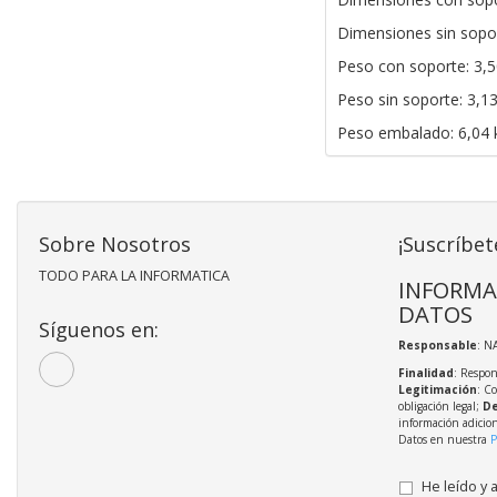
Dimensiones sin sopo
Peso con soporte: 3,5
Peso sin soporte: 3,1
Peso embalado: 6,04 
Sobre Nosotros
¡Suscríbet
TODO PARA LA INFORMATICA
INFORMA
DATOS
Síguenos en:
Responsable
: N
Finalidad
: Respon
Legitimación
: C
obligación legal;
De
información adicio
Datos en nuestra
P
He leído y 