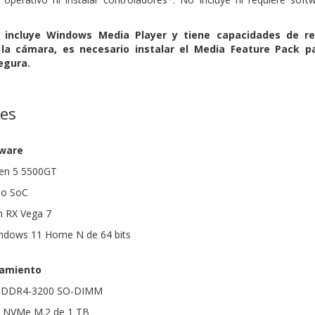
incluye Windows Media Player y tiene capacidades de rep
 la cámara, es necesario instalar el Media Feature Pack 
segura.
nes
dware
en 5 5500GT
do SoC
n RX Vega 7
indows 11 Home N de 64 bits
amiento
B DDR4-3200 SO-DIMM
 NVMe M.2 de 1 TB