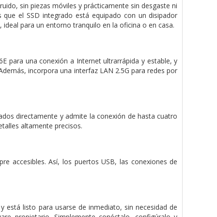
uido, sin piezas móviles y prácticamente sin desgaste ni
 que el SSD integrado está equipado con un disipador
ideal para un entorno tranquilo en la oficina o en casa.
E para una conexión a Internet ultrarrápida y estable, y
 Además, incorpora una interfaz LAN 2.5G para redes por
dos directamente y admite la conexión de hasta cuatro
talles altamente precisos.
e accesibles. Así, los puertos USB, las conexiones de
stá listo para usarse de inmediato, sin necesidad de
ware propietario. Simplemente conéctalo, configúralo y