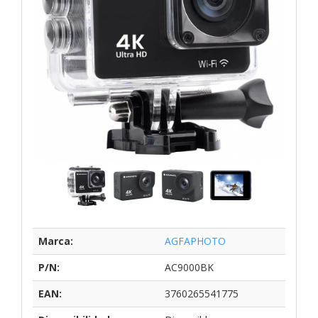
Marca:
AGFAPHOTO
P/N:
AC9000BK
EAN:
3760265541775