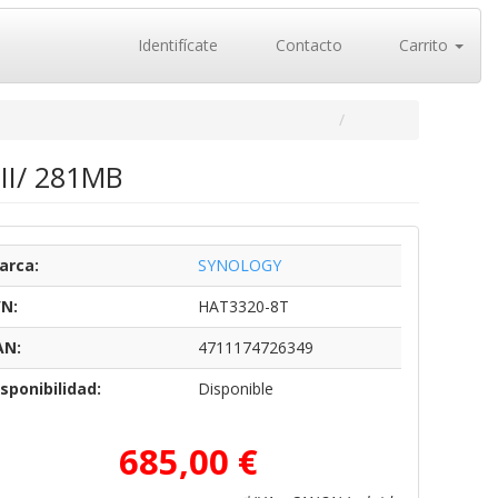
Identifícate
Contacto
Carrito
III/ 281MB
arca:
SYNOLOGY
/N:
HAT3320-8T
AN:
4711174726349
sponibilidad:
Disponible
685,00 €