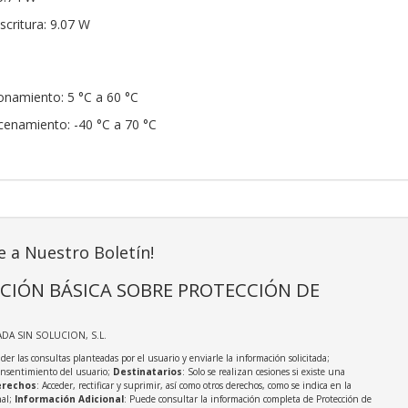
critura: 9.07 W
onamiento: 5 °C a 60 °C
enamiento: -40 °C a 70 °C
e a Nuestro Boletín!
CIÓN BÁSICA SOBRE PROTECCIÓN DE
ADA SIN SOLUCION, S.L.
der las consultas planteadas por el usuario y enviarle la información solicitada;
onsentimiento del usuario;
Destinatarios
: Solo se realizan cesiones si existe una
rechos
: Acceder, rectificar y suprimir, así como otros derechos, como se indica en la
nal;
Información Adicional
: Puede consultar la información completa de Protección de