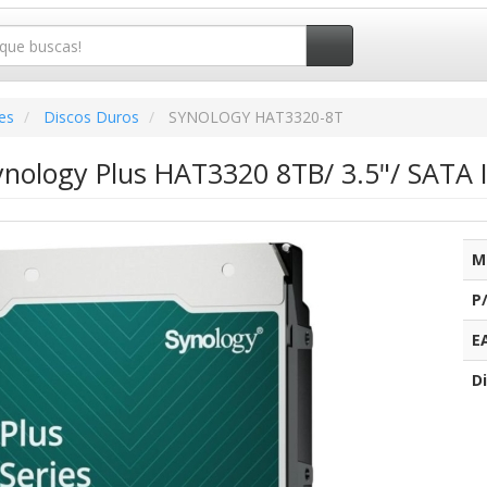
es
Discos Duros
SYNOLOGY HAT3320-8T
ynology Plus HAT3320 8TB/ 3.5"/ SATA 
M
P
E
Di