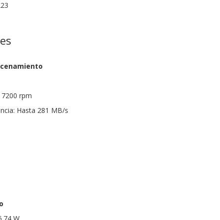
23
nes
acenamiento
: 7200 rpm
encia: Hasta 281 MB/s
s
o
5.74 W