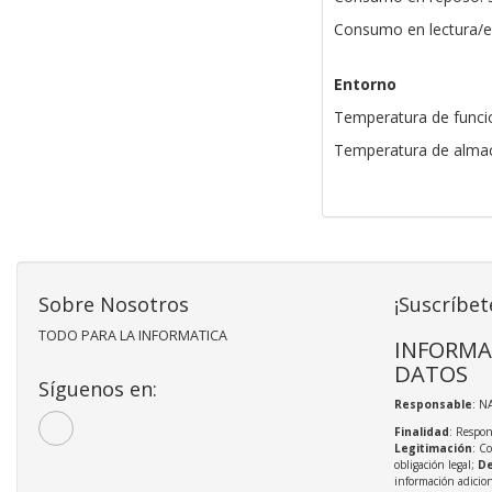
Consumo en lectura/es
Entorno
Temperatura de funci
Temperatura de almac
Sobre Nosotros
¡Suscríbet
TODO PARA LA INFORMATICA
INFORMA
DATOS
Síguenos en:
Responsable
: N
Finalidad
: Respon
Legitimación
: C
obligación legal;
De
información adicio