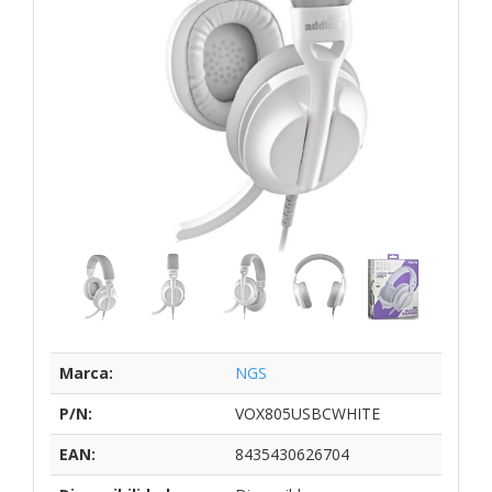
Marca:
NGS
P/N:
VOX805USBCWHITE
EAN:
8435430626704