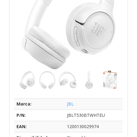
Marca:
JBL
P/N:
JBLT530BTWHTEU
EAN:
1200130029974