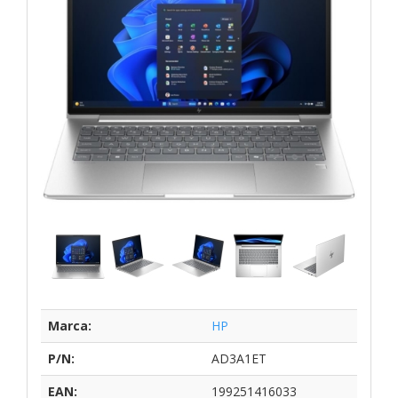
Marca:
HP
P/N:
AD3A1ET
EAN:
199251416033