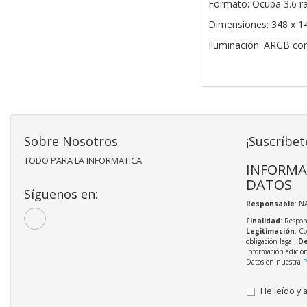
Formato: Ocupa 3.6 r
Dimensiones: 348 x 1
Iluminación: ARGB co
Sobre Nosotros
¡Suscríbet
TODO PARA LA INFORMATICA
INFORMA
DATOS
Síguenos en:
Responsable
: N
Finalidad
: Respon
Legitimación
: C
obligación legal;
De
información adicio
Datos en nuestra
P
He leído y 