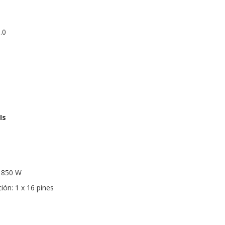
.0
Is
 850 W
ión: 1 x 16 pines