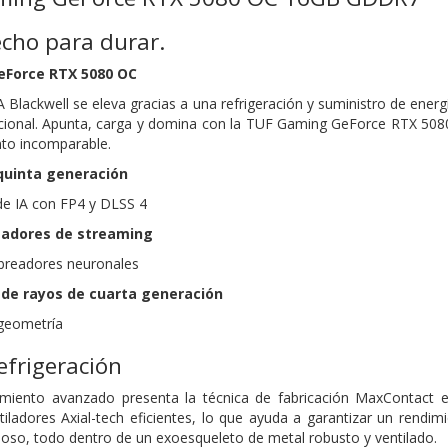
cho para durar.
eForce RTX 5080 OC
A Blackwell se eleva gracias a una refrigeración y suministro de ener
pcional. Apunta, carga y domina con la TUF Gaming GeForce RTX 508
nto incomparable.
quinta generación
e IA con FP4 y DLSS 4
sadores de streaming
breadores neuronales
 de rayos de cuarta generación
geometría
efrigeración
amiento avanzado presenta la técnica de fabricación MaxContact 
iladores Axial-tech eficientes, lo que ayuda a garantizar un rendim
ioso, todo dentro de un exoesqueleto de metal robusto y ventilado.