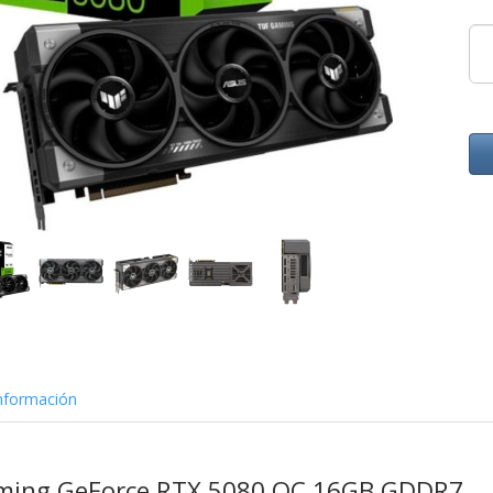
nformación
ming GeForce RTX 5080 OC 16GB GDDR7