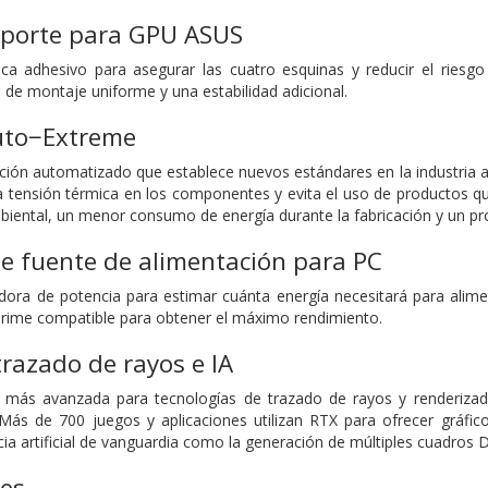
soporte para GPU ASUS
a adhesivo para asegurar las cuatro esquinas y reducir el riesg
 de montaje uniforme y una estabilidad adicional.
uto−Extreme
ción automatizado que establece nuevos estándares en la industria a
a tensión térmica en los componentes y evita el uso de productos q
ental, un menor consumo de energía durante la fabricación y un pr
e fuente de alimentación para PC
ladora de potencia para estimar cuánta energía necesitará para alim
ime compatible para obtener el máximo rendimiento.
trazado de rayos e IA
 más avanzada para tecnologías de trazado de rayos y renderiza
ás de 700 juegos y aplicaciones utilizan RTX para ofrecer gráfico
cia artificial de vanguardia como la generación de múltiples cuadros 
nes