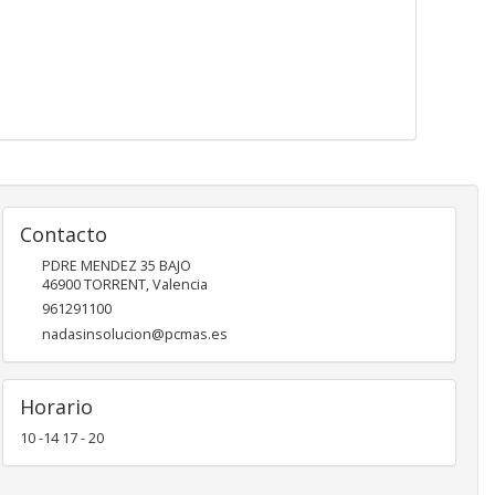
Contacto
PDRE MENDEZ 35 BAJO
46900
TORRENT
,
Valencia
961291100
nadasinsolucion@pcmas.es
Horario
10 -14 17 - 20