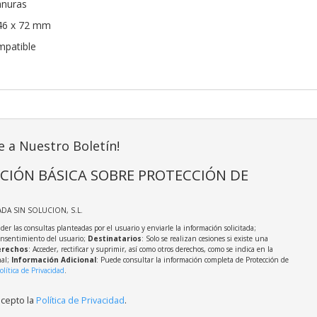
anuras
46 x 72 mm
mpatible
e a Nuestro Boletín!
CIÓN BÁSICA SOBRE PROTECCIÓN DE
ADA SIN SOLUCION, S.L.
der las consultas planteadas por el usuario y enviarle la información solicitada;
onsentimiento del usuario;
Destinatarios
: Solo se realizan cesiones si existe una
rechos
: Acceder, rectificar y suprimir, así como otros derechos, como se indica en la
nal;
Información Adicional
: Puede consultar la información completa de Protección de
olítica de Privacidad
.
acepto la
Política de Privacidad
.