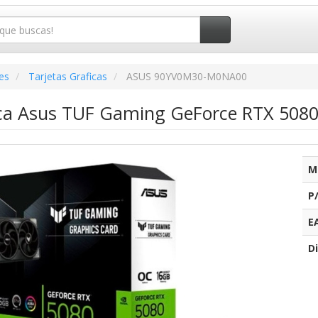
es
Tarjetas Graficas
ASUS 90YV0M30-M0NA00
fica Asus TUF Gaming GeForce RTX 50
M
P
E
Di