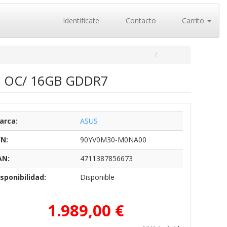
Identifícate
Contacto
Carrito
80 OC/ 16GB GDDR7
arca:
ASUS
/N:
90YV0M30-M0NA00
AN:
4711387856673
sponibilidad:
Disponible
1.989,00 €