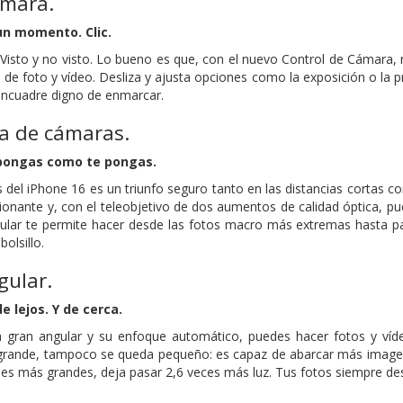
ámara.
 un momento. Clic.
? Visto y no visto. Lo bueno es que, con el nuevo Control de Cámara
 de foto y vídeo. Desliza y ajusta opciones como la exposición o la
 encuadre digno de enmarcar.
a de cámaras.
 pongas como te pongas.
 del iPhone 16 es un triunfo seguro tanto en las distancias cortas 
onante y, con el teleobjetivo de dos aumentos de calidad óptica, pue
ngular te permite hacer desde las fotos macro más extremas hasta 
bolsillo.
gular.
 lejos. Y de cerca.
ra gran angular y su enfoque automático, puedes hacer fotos y ví
grande, tampoco se queda pequeño: es capaz de abarcar más imagen
les más grandes, deja pasar 2,6 veces más luz. Tus fotos siempre des