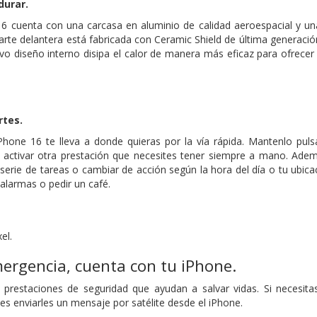
durar.
16 cuenta con una carcasa en aluminio de calidad aeroespacial y una
parte delantera está fabricada con Ceramic Shield de última generación
o diseño interno disipa el calor de manera más eficaz para ofrecer
rtes.
Phone 16 te lleva a donde quieras por la vía rápida. Mantenlo puls
 o activar otra prestación que necesites tener siempre a mano. Adem
serie de tareas o cambiar de acción según la hora del día o tu ubic
larmas o pedir un café.
el.
ergencia, cuenta con tu iPhone.
 prestaciones de seguridad que ayudan a salvar vidas. Si necesita
des enviarles un mensaje por satélite desde el iPhone.