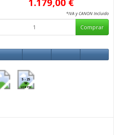
1.179,00 €
*IVA y CANON Incluido
Comprar
5 - 25
W
USB PD