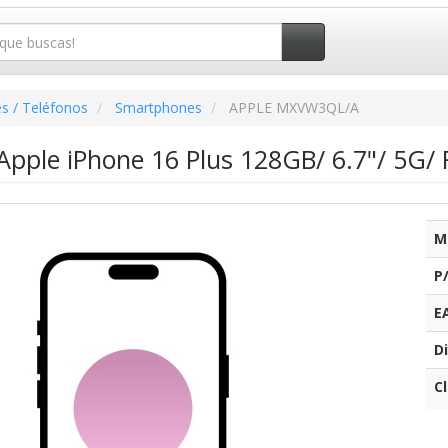
s / Teléfonos
Smartphones
APPLE MXVW3QL/A
pple iPhone 16 Plus 128GB/ 6.7"/ 5G/ 
M
P
E
Di
C