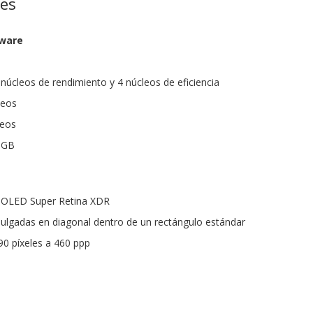
nes
dware
núcleos de rendimiento y 4 núcleos de eficiencia
leos
leos
 GB
s OLED Super Retina XDR
pulgadas en diagonal dentro de un rectángulo estándar
90 píxeles a 460 ppp