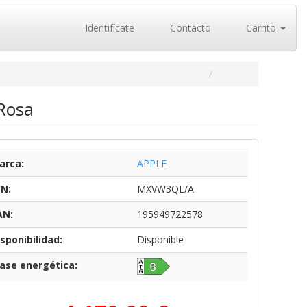
Identifícate
Contacto
Carrito
Rosa
arca:
APPLE
/N:
MXVW3QL/A
AN:
195949722578
sponibilidad:
Disponible
lase energética: