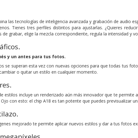
na las tecnologías de inteligencia avanzada y grabación de audio es
nos. Tienes tres perfiles distintos para ajustarlas. ¿Quieres redu
de grabar, elige la mezcla correspondiente, regula la intensidad y voi
áficos.
és y un antes para tus fotos.
cos se superan esta vez con nuevas opciones para que todas tus fotos
cambiar o quitar un estilo en cualquier momento.
res.
e estilos incluye un renderizado aún más innovador que te permite aj
Ojo con esto: el chip A18 es tan potente que puedes previsualizar un e
tilazo.
genes mejorado te permite aplicar nuevos estilos y dar a tus fotos e
 megapíxeles.