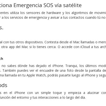
iona Emergencia SOS vía satélite
dentes utiliza los sensores de hardware y los algoritmos de movim
r a los servicios de emergencia y avisar a tus contactos cuando tú no
s.
nial con tus otros dispositivos. Contesta desde el Mac llamadas o men
 otra app del Mac si lo tienes cerca. O accede con iCloud a tus arch
ch
 no sabes dónde has dejado el iPhone. Tranqui, los últimos mod
. También puedes ver el encuadre de una foto desde la pantalla del 
a llamada en tu Apple Watch, podrás pasarte luego al iPhone y segu
ods
ds en el iPhone con un simple toque y empieza a alucinar con 
ción del entorno y tus interacciones a lo largo del día.