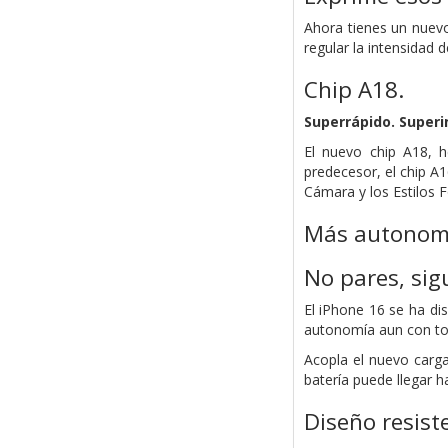
Ahora tienes un nuevo
regular la intensidad 
Chip A18.
Superrápido.
Super­i
El nuevo chip A18, 
predecesor, el chip A
Cámara y los Estilos
Más autonom
No pares, sig
El iPhone 16 se ha di
autonomía aun con tod
Acopla el nuevo carga
batería puede llegar h
Diseño resist