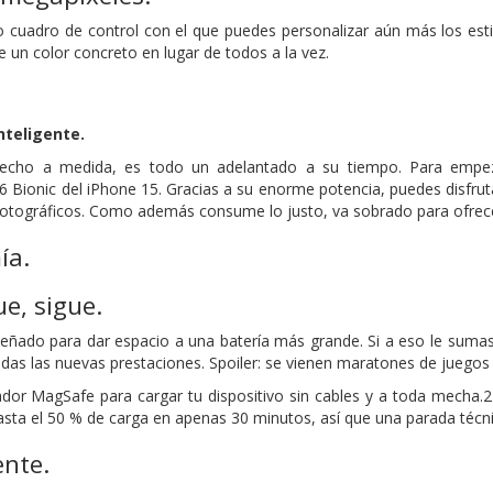
 cuadro de control con el que puedes personalizar aún más los estil
de un color concreto en lugar de todos a la vez.
nteligente.
hecho a medida, es todo un adelantado a su tiempo. Para empe
16 Bionic del iPhone 15. Gracias a su enorme potencia, puedes disfru
 Fotográficos. Como además consume lo justo, va sobrado para ofre
ía.
ue, sigue.
señado para dar espacio a una batería más grande. Si a eso le sumas l
as las nuevas prestaciones. Spoiler: se vienen maratones de juegos y
dor MagSafe para cargar tu dispositivo sin cables y a toda mecha.2
asta el 50 % de carga en apenas 30 minutos, así que una parada técni
ente.