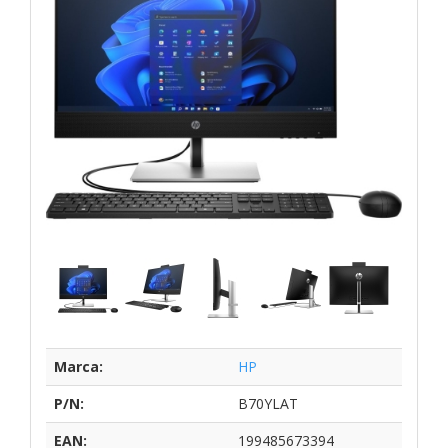
Marca:
HP
P/N:
B70YLAT
EAN:
199485673394