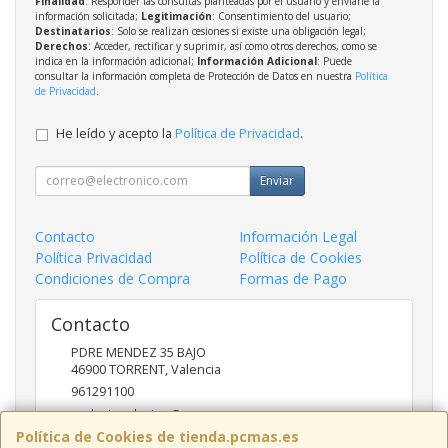
Finalidad
: Responder las consultas planteadas por el usuario y enviarle la
información solicitada;
Legitimación
: Consentimiento del usuario;
Destinatarios
: Solo se realizan cesiones si existe una obligación legal;
Derechos
: Acceder, rectificar y suprimir, así como otros derechos, como se
indica en la información adicional;
Información Adicional
: Puede
consultar la información completa de Protección de Datos en nuestra
Política
de Privacidad
.
He leído y acepto la
Política de Privacidad
.
Enviar
Contacto
Información Legal
Política Privacidad
Política de Cookies
Condiciones de Compra
Formas de Pago
Contacto
PDRE MENDEZ 35 BAJO
46900
TORRENT
,
Valencia
961291100
nadasinsolucion@pcmas.es
Política de Cookies de tienda.pcmas.es